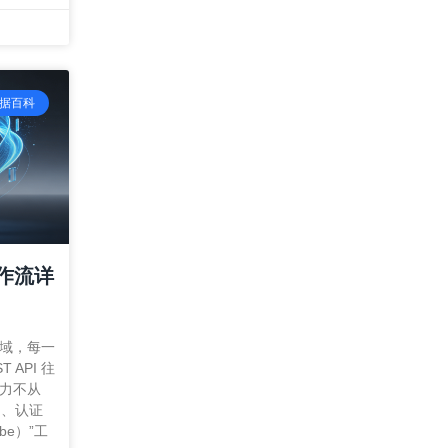
数据百科
 工作流详
领域，每一
API 往
力不从
）、认证
ibe）”工