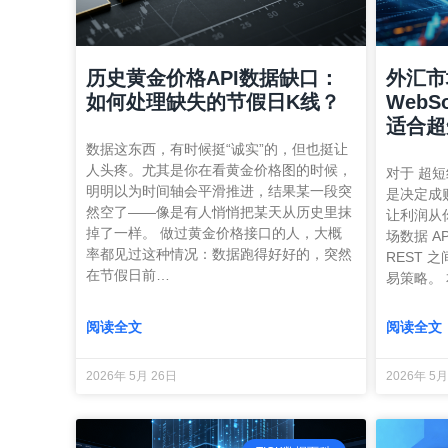
历史黄金价格API数据缺口：
外汇市
如何处理缺失的节假日K线？
WebS
适合超
数据这东西，有时候挺“诚实”的，但也挺让
人头疼。尤其是你在看黄金价格图的时候，
对于 超
明明以为时间轴会平滑推进，结果某一段突
是决定成
然空了——像是有人悄悄把某天从历史里抹
让利润从
掉了一样。 做过黄金价格接口的人，大概
场数据 AP
率都见过这种情况：数据跑得好好的，突然
REST 
在节假日前…
易策略。
阅读全文
阅读全文
2026年 5月 26日
2026年 5月