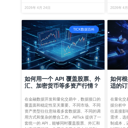
2026年 4月 24日
2026年 4月
TICK数据百科
如何用一个 API 覆盖股票、外
如何根
汇、加密货币等多资产行情？
适的订
在金融数据开发和量化交易中，数据接口的
在量化交
覆盖面和稳定性至关重要。不同市场、不同
据分析中
资产类型往往意味着多套数据源、不同的调
往直接影
用方式和复杂的整合工作。AllTick 提供了一
需求，选
套统一的 API，能够同时覆盖股票、外汇和
制成本，