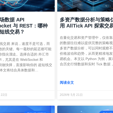
场数据 API
多资产数据分析与策略
ocket 与 REST：哪种
用 AllTick API 探索
短线交易？
在量化交易和资产管理中，仅依靠
的数据往往难以提供完整的策略视
短线交易 来说，速度不是可选，而
多资产数据分析，可以同时观察不
败的关键。每一毫秒的延迟都可能
价格波动和趋势，从而更精准地发
你指尖溜走。选择合适的 外汇市
易机会。本文以 Python 为例，
I，尤其是在 WebSocket 和
合历史行情数据和实时 Tick 数据
之间做抉择，直接影响你的 超短线交
 本文将结合具体数据和…
阅读全文
 22日
2026年 5月 21日