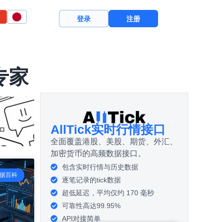
登录
注册
据专家
AllTick实时行情接口
全面覆盖港股、美股、期货、外汇、
加密货币的高频数据接口。
包含实时行情与历史数据
数据百科
逐笔记录的tick数据
超低延迟，平均仅约 170 毫秒
可靠性高达99.95%
API对接简单