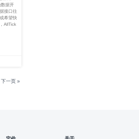
融数据开
据接口往
或希望快
lTick
下一页 »
定价
关于