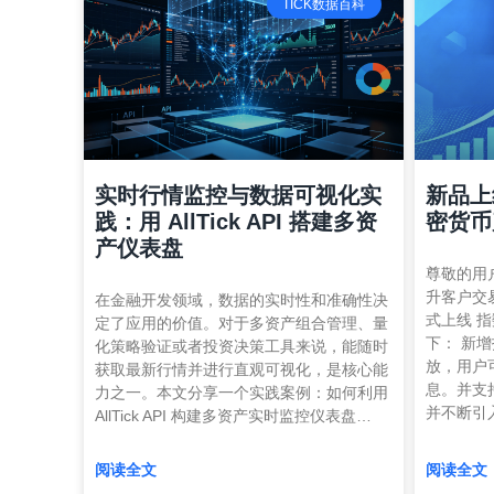
TICK数据百科
实时行情监控与数据可视化实
新品上
践：用 AllTick API 搭建多资
密货币
产仪表盘
尊敬的用
升客户交
在金融开发领域，数据的实时性和准确性决
式上线 
定了应用的价值。对于多资产组合管理、量
下： 新
化策略验证或者投资决策工具来说，能随时
放，用户
获取最新行情并进行直观可视化，是核心能
息。并支
力之一。本文分享一个实践案例：如何利用
并不断引
AllTick API 构建多资产实时监控仪表盘…
阅读全文
阅读全文