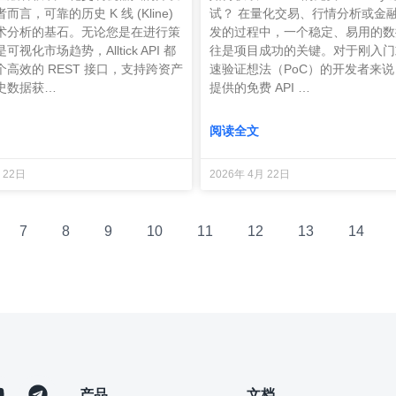
言，可靠的历史 K 线 (Kline)
试？ 在量化交易、行情分析或金
术分析的基石。无论您是在进行策
发的过程中，一个稳定、易用的数
视化市场趋势，Alltick API 都
往是项目成功的关键。对于刚入门
高效的 REST 接口，支持跨资产
速验证想法（PoC）的开发者来说，Al
史数据获…
提供的免费 API …
阅读全文
 22日
2026年 4月 22日
7
8
9
10
11
12
13
14
产品
文档