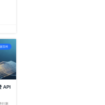
数据百科
 API
y 进行测