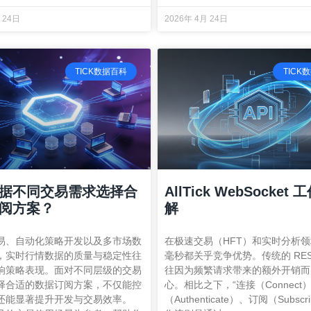
 24日
2026年 4月 24日
TICK数据百科
TICK
据不同交易需求选择合
AllTick WebSocket
阅方案？
解
易、自动化策略开发以及多市场数
在极速交易（HFT）和实时分析
，实时行情数据的质量与稳定性往
毫秒都关乎竞争优势。传统的 REST 
响策略表现。面对不同层级的交易
往因为频繁请求带来的额外开销而
择合适的数据订阅方案，不仅能控
心。相比之下，“连接（Connect
还能显著提升开发与交易效率。
（Authenticate）、订阅（Subscr