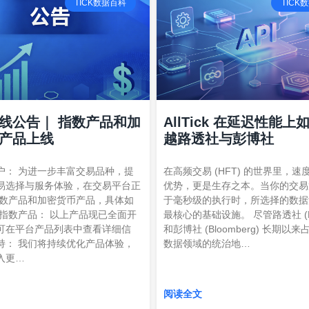
TICK数据百科
TICK
线公告｜ 指数产品和加
AllTick 在延迟性能上
产品上线
越路透社与彭博社
户： 为进一步丰富交易品种，提
在高频交易 (HFT) 的世界里，速
易选择与服务体验，在交易平台正
优势，更是生存之本。当你的交易
指数产品和加密货币产品，具体如
于毫秒级的执行时，所选择的数据
增指数产品： 以上产品现已全面开
最核心的基础设施。 尽管路透社 (Re
可在平台产品列表中查看详细信
和彭博社 (Bloomberg) 长期以
持： 我们将持续优化产品体验，
数据领域的统治地…
入更…
阅读全文