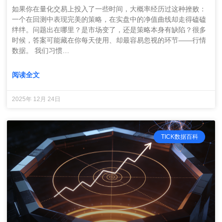
如果你在量化交易上投入了一些时间，大概率经历过这种挫败：
一个在回测中表现完美的策略，在实盘中的净值曲线却走得磕磕
绊绊。问题出在哪里？是市场变了，还是策略本身有缺陷？很多
时候，答案可能藏在你每天使用、却最容易忽视的环节——行情
数据。 我们习惯…
阅读全文
2025年 12月 24日
TICK数据百科