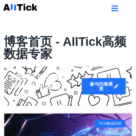
博客首页 - AllTick高频
数据专家
告诉我们您的需求
参与问卷调
与我们一起改进
查
AllTick
TICK数据百科