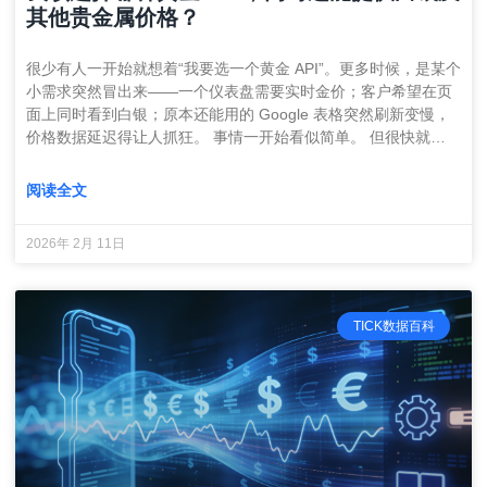
其他贵金属价格？
很少有人一开始就想着“我要选一个黄金 API”。更多时候，是某个
小需求突然冒出来——一个仪表盘需要实时金价；客户希望在页
面上同时看到白银；原本还能用的 Google 表格突然刷新变慢，
价格数据延迟得让人抓狂。 事情一开始看似简单。 但很快就…
阅读全文
2026年 2月 11日
TICK数据百科