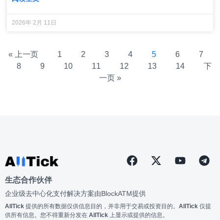
2026年 2月 11日
« 上一页
1
2
3
4
5
6
7
8
9
10
11
12
13
14
下
一页 »
生态合作伙伴
企业级去中心化支付解决方案由
BlockATM
提供
AllTick
提供的所有数据仅供信息目的，并非用于交易或投资目的。
AllTick
仅提
供所有信息。您不得重新分发在
AllTick
上显示或提供的信息。