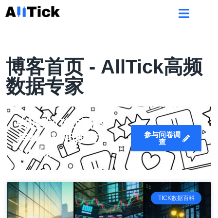
博客首页 - AllTick高频
数据专家
告诉我们您的需求
参与问卷调
与我们一起改进
查
AllTick
TICK数据百科