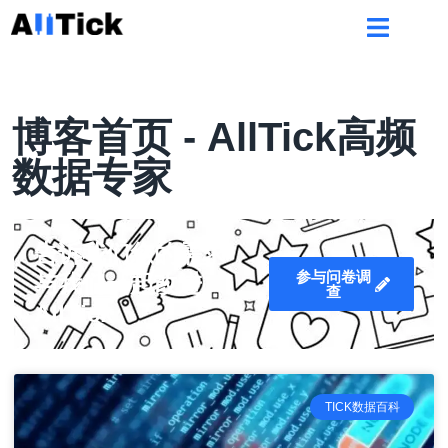
博客首页 - AllTick高频
数据专家
告诉我们您的需求
参与问卷调
与我们一起改进
查
AllTick
TICK数据百科