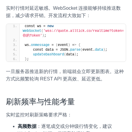
实时行情对延迟敏感。WebSocket 连接能够持续推送数
据，减少请求开销。开发流程大致如下：
const ws = 
new
WebSocket
(
'wss://quote.alltick.co/realtime?token=
你的Token'
)
;
ws.
onmessage
 = 
(
event
)
 =
>
{
    const data = JSON.
parse
(
event.
data
)
;
updateDashboard
(
data
)
;
}
;
一旦服务器推送新的行情，前端就会立即更新图表。这种
方式比频繁轮询 REST API 更高效、延迟更低。
刷新频率与性能考量
实时监控对刷新策略要求严格：
高频数据
：逐笔成交或分钟级行情变化，建议